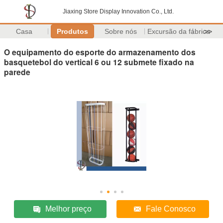
Jiaxing Store Display Innovation Co., Ltd.
Casa
Produtos
Sobre nós
Excursão da fábrica
>>
O equipamento do esporte do armazenamento dos
basquetebol do vertical 6 ou 12 submete fixado na
parede
Melhor preço
Fale Conosco