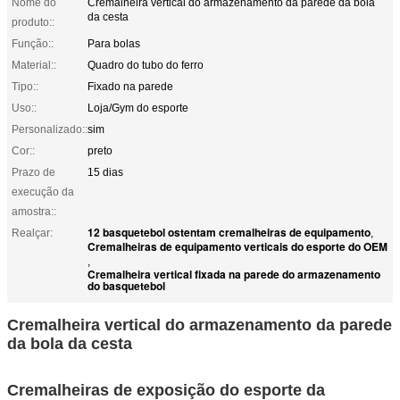
Nome do
Cremalheira vertical do armazenamento da parede da bola
da cesta
produto::
Função::
Para bolas
Material::
Quadro do tubo do ferro
Tipo::
Fixado na parede
Uso::
Loja/Gym do esporte
Personalizado::
sim
Cor::
preto
Prazo de
15 dias
execução da
amostra::
12 basquetebol ostentam cremalheiras de equipamento
Realçar:
,
Cremalheiras de equipamento verticais do esporte do OEM
,
Cremalheira vertical fixada na parede do armazenamento
do basquetebol
Cremalheira vertical do armazenamento da parede
da bola da cesta
Cremalheiras de exposição do esporte da