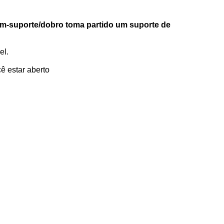
Um-suporte/dobro toma partido um suporte de
el.
cê estar aberto