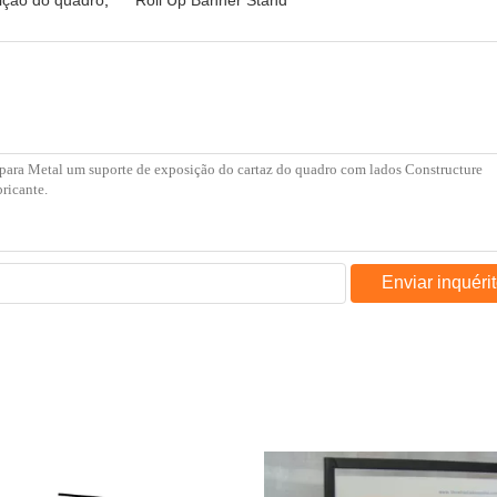
ição do quadro
,
Roll Up Banner Stand
Enviar inquéri