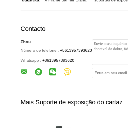
X Frame Banner Stand
,
suportes de expos
Contacto
Zhou
Número de telefone :
+8613957393620
Whatsapp :
+8613957393620
Mais Suporte de exposição do cartaz