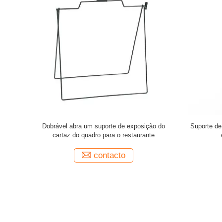
stribuidor
Suporte estando do saneamento do assoalho
Suporte de
sabão com
com suporte do sinal
contacto