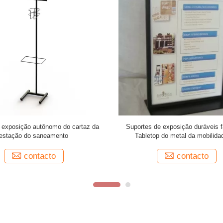
 anúncio lustroso preto do quadro
Suporte de exposição lateral dob
do cartaz para a jarda
exterior do cargo do metal do supor
da bandeira do sinal de propa
contacto
contacto