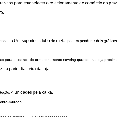
rar-nos para estabelecer o relacionamento de comércio do praz
re.
Um-suporte
tubo
metal
ganda do
do
do
podem pendurar dois gráficos
nte
para o espaço de armazenamento saveing quando sua loja próxim
na parte dianteira da loja.
to
4 unidades pela caixa.
teção,
dobro-murado.