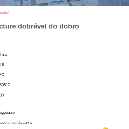
 dobro
cture dobrável do dobro
hina
DI
SO
30617
00
egotiable
acote liso da caixa