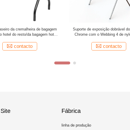
ue reveste o suporte de exposição
Suporte de exposição do hotel do 
do hotel com o Webbing de nylon
lavanderia com cesta de fio Doll
preto
contacto
contacto
Site
Fábrica
linha de produção