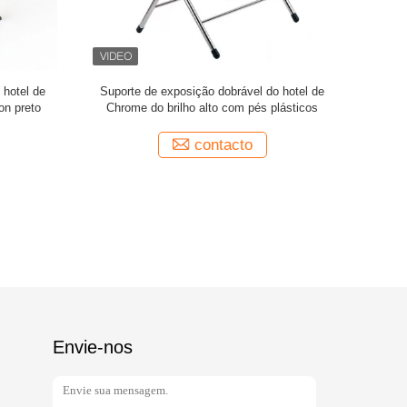
trole da
Carro do caminhão de lavanderia de Chrome
Trole ex
y Chrome
do hotel com o saco do coletor do desperdício
coleção da
contacto
Envie-nos