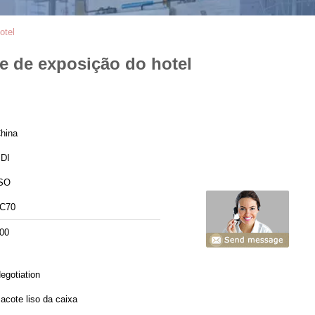
otel
e de exposição do hotel
hina
DI
SO
C70
00
egotiation
acote liso da caixa