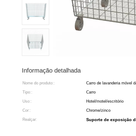
Informação detalhada
Nome do produto::
Carro de lavanderia móvel d
Tipo::
Carro
Uso::
Hotel/motel/escritório
Cor::
Chrome/zinco
Realçar:
Suporte de exposição d