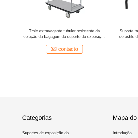
 hotel de
Suporte de exposição tubular de dobramento
Pó alto q
lásticos
do hotel da caixa da bagagem do metal de
dobrável 
Chrome
contacto
Categorias
Mapa do 
Suportes de exposição do
Introdução