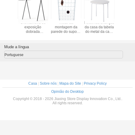
rte de
Cremalheira de
Metal da
Redonda crianças
A cremalh
sição
exposição
montagem da
da casa da tabela
expos
 bebendo
dobrada
parede do suporte
do metal da casa
Multilayer
 de vinho
econômica e
de exposição da
de W60 x de
da porta
tal do
prática da roupa
peruca de Barber
H57cm para a
para
o partido
do metal dos
Shop 6Layers da
pintura
armazen
Mude a língua
dou
vestuários
parte traseira de
das sapa
porta
pares bat
Portuguese
baix
Casa
|
Sobre nós
|
Mapa do Site
|
Privacy Policy
Opinião do Desktop
Copyright © 2018 - 2026 Jiaxing Store Display Innovation Co., Ltd..
All rights reserved.