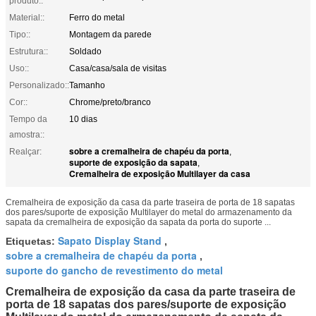
produto::
Material::
Ferro do metal
Tipo::
Montagem da parede
Estrutura::
Soldado
Uso::
Casa/casa/sala de visitas
Personalizado::
Tamanho
Cor::
Chrome/preto/branco
Tempo da
10 dias
amostra::
sobre a cremalheira de chapéu da porta
Realçar:
,
suporte de exposição da sapata
,
Cremalheira de exposição Multilayer da casa
Cremalheira de exposição da casa da parte traseira de porta de 18 sapatas
dos pares/suporte de exposição Multilayer do metal do armazenamento da
sapata da cremalheira de exposição da sapata da porta do suporte ...
Sapato Display Stand
Etiquetas:
,
sobre a cremalheira de chapéu da porta
,
suporte do gancho de revestimento do metal
Cremalheira de exposição da casa da parte traseira de
porta de 18 sapatas dos pares/suporte de exposição