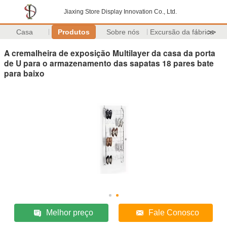
Jiaxing Store Display Innovation Co., Ltd.
Casa
Produtos
Sobre nós
Excursão da fábrica
>>
A cremalheira de exposição Multilayer da casa da porta
de U para o armazenamento das sapatas 18 pares bate
para baixo
Melhor preço
Fale Conosco