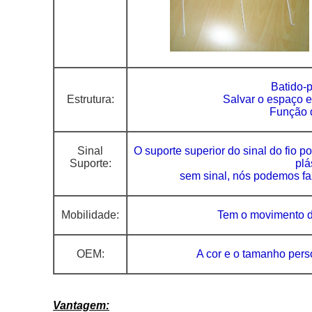
Batido-p
Estrutura:
Salvar o espaço e
Função 
Sinal
O suporte superior do sinal do fio p
Suporte:
plá
sem sinal, nós
podemos faz
Mobilidade:
Tem o movimento de
OEM:
A cor
e o tamanho
pers
Vantagem: