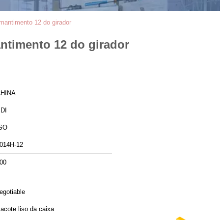
mantimento 12 do girador
ntimento 12 do girador
HINA
DI
SO
014H-12
00
egotiable
acote liso da caixa