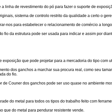
 a linha de revestimento do pó para fazer o suporte de exposiçã
inais, sistema de controlo restrito da qualidade a certo o geren
rar-nos para estabelecer o relacionamento de comércio a longo
o fio da estrutura pode ser usada para indicar e assim por dian
exposição que pode projetar para a mercadoria do tipo com util
ento dos ganchos a marchar sua procura real, como seu tamanh
da do fio.
or de Couner dos ganchos pode ser uso quase no ambiente most
de do metal para todos os tipos do trabalho feito com ferramen
ho que do metal para pendurar resistente vende.