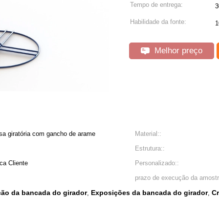
Tempo de entrega:
3
Habilidade da fonte:
1
Melhor preço
sa giratória com gancho de arame
Material::
Estrutura::
rca Cliente
Personalizado::
prazo de execução da amostr
ção da bancada do girador
Exposições da bancada do girador
Cr
,
,